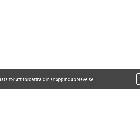
data för att förbättra din shoppingupplevelse.
VISAR
0
AV
0
KUNDVAGN
SÖK