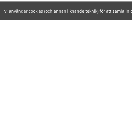
Vi använder cookies (och annan liknande teknik) för att samla in 
NAVIGERA
KATEGORIER
OM OSS
BRANDS
KUNDANSÖKAN
PRODUKTER
NYHETER
KÖPVILLKOR
FRAKT OCH RETURER