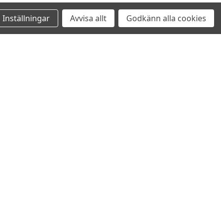
Inställningar
Avvisa allt
Godkänn alla cookies
VI VILL VARA EN LEVERANTÖR SOM
FÖRKNIPPAS MED KVALITET OCH PRAKTISKA
LÖSNINGAR – HELT ENKELT LEVERERA
PRODUKTER VI SJÄLVA MED GLÄDJE SKULLE
ANVÄNDA.