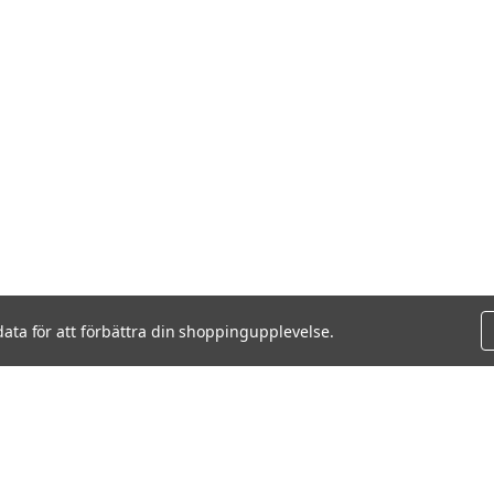
data för att förbättra din shoppingupplevelse.
VISAR
7
AV
7