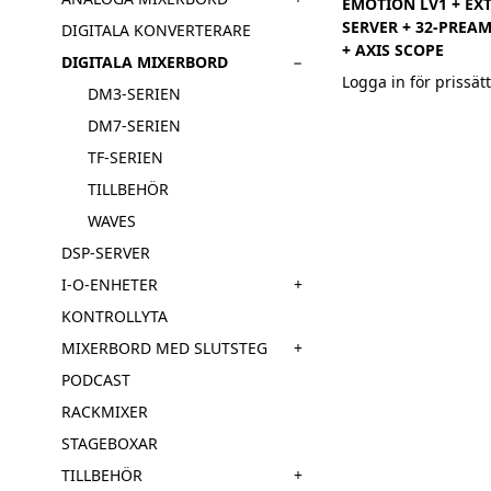
EMOTION LV1 + EX
SERVER + 32-PREA
DIGITALA KONVERTERARE
+ AXIS SCOPE
−
DIGITALA MIXERBORD
Logga in för prissät
DM3-SERIEN
DM7-SERIEN
TF-SERIEN
TILLBEHÖR
WAVES
DSP-SERVER
+
I-O-ENHETER
KONTROLLYTA
+
MIXERBORD MED SLUTSTEG
PODCAST
RACKMIXER
STAGEBOXAR
+
TILLBEHÖR