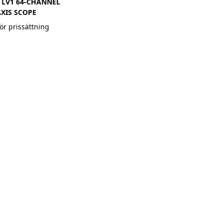
 LV1 64-CHANNEL
AXIS SCOPE
ör prissättning