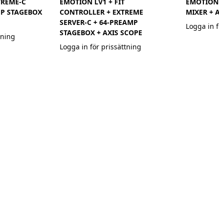
TREME-C
EMOTION LV1 + FIT
EMOTION
MP STAGEBOX
CONTROLLER + EXTREME
MIXER + 
SERVER-C + 64-PREAMP
Logga in f
STAGEBOX + AXIS SCOPE
tning
Logga in för prissättning