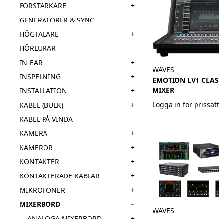
+
FÖRSTÄRKARE
GENERATORER & SYNC
+
HÖGTALARE
HÖRLURAR
+
IN-EAR
WAVES
+
INSPELNING
EMOTION LV1 CLASS
MIXER
+
INSTALLATION
Logga in för prissät
+
KABEL (BULK)
KABEL PÅ VINDA
+
KAMERA
+
KAMEROR
+
KONTAKTER
+
KONTAKTERADE KABLAR
+
MIKROFONER
−
MIXERBORD
WAVES
+
ANALOGA MIXERBORD