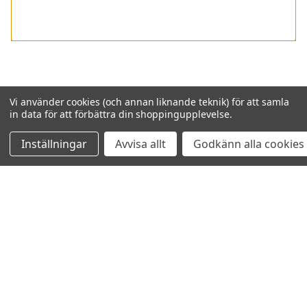
Vi använder cookies (och annan liknande teknik) för att samla
VISAR
0
AV
0
in data för att förbättra din shoppingupplevelse.
Inställningar
Avvisa allt
Godkänn alla cookies
NAVIGERA
OM OSS
KUNDANSÖKAN