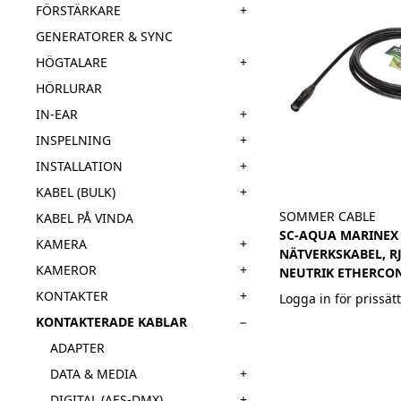
+
FÖRSTÄRKARE
GENERATORER & SYNC
+
HÖGTALARE
HÖRLURAR
+
IN-EAR
+
INSPELNING
+
INSTALLATION
+
KABEL (BULK)
SOMMER CABLE
KABEL PÅ VINDA
SC-AQUA MARINEX
+
KAMERA
NÄTVERKSKABEL, RJ
+
KAMEROR
NEUTRIK ETHERCON
+
KONTAKTER
Logga in för prissät
−
KONTAKTERADE KABLAR
ADAPTER
+
DATA & MEDIA
+
DIGITAL (AES-DMX)