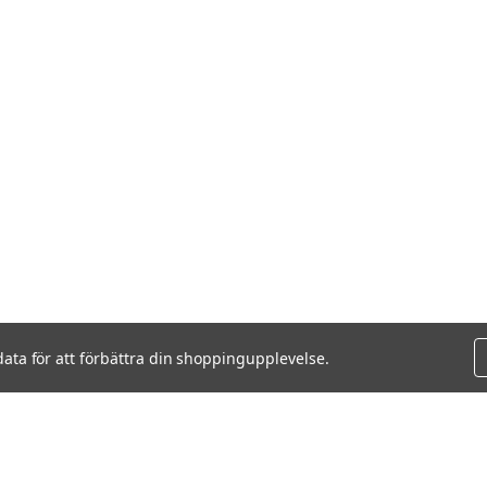
data för att förbättra din shoppingupplevelse.
VISAR
2
AV
2