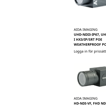
AIDA IMAGING
UHD-NDI3-IP67, UH
I HX3/IP/SRT POE
WEATHERPROOF P
Logga in för prissät
AIDA IMAGING
HD-NDI-VF, FHD NDI