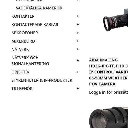
VÄDERTÅLIGA KAMEROR
+
KONTAKTER
+
KONTAKTERADE KABLAR
+
MIKROFONER
+
MIXERBORD
+
NÄTVERK
NÄTVERK OCH
AIDA IMAGING
+
SIGNALHANTERING
HD3G-IPC-TF, FHD 
+
OBJEKTIV
IP CONTROL, VARI
05-50MM WEATHER
STYRENHETER & IP-PRODUKTER
POV CAMERA
+
TILLBEHÖR
Logga in för prissät