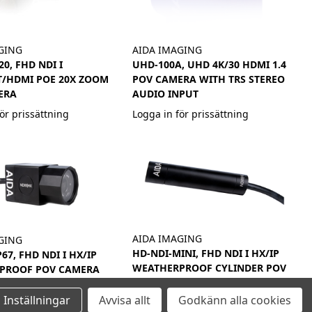
GING
AIDA IMAGING
0, FHD NDI I
UHD-100A, UHD 4K/30 HDMI 1.4
T/HDMI POE 20X ZOOM
POV CAMERA WITH TRS STEREO
ERA
AUDIO INPUT
ör prissättning
Logga in för prissättning
AIDA IMAGING
GING
HD-NDI-MINI, FHD NDI I HX/IP
67, FHD NDI I HX/IP
WEATHERPROOF CYLINDER POV
PROOF POV CAMERA
CAMERA
ör prissättning
Inställningar
Avvisa allt
Godkänn alla cookies
Logga in för prissättning