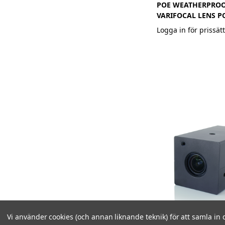
POE WEATHERPRO
VARIFOCAL LENS 
Logga in för prissät
Vi använder cookies (och annan liknande teknik) för att samla in 