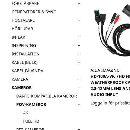
+
FÖRSTÄRKARE
GENERATORER & SYNC
+
HÖGTALARE
HÖRLURAR
+
IN-EAR
+
INSPELNING
+
INSTALLATION
+
KABEL (BULK)
AIDA IMAGING
KABEL PÅ VINDA
HD-100A-VF, FHD 
+
KAMERA
WEATHERPROOF C
−
KAMEROR
2.8-12MM LENS AND
AUDIO INPUT
DANTE-KOMPATIBLA KAMEROR
Logga in för prissät
−
POV-KAMEROR
4K
FULL HD
+
PTZ-KAMEROR