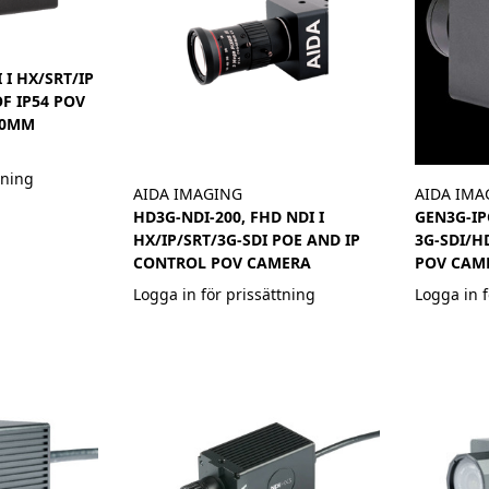
 I HX/SRT/IP
F IP54 POV
50MM
tning
AIDA IMAGING
AIDA IMA
HD3G-NDI-200, FHD NDI I
GEN3G-IP
HX/IP/SRT/3G-SDI POE AND IP
3G-SDI/H
CONTROL POV CAMERA
POV CAM
Logga in för prissättning
Logga in f