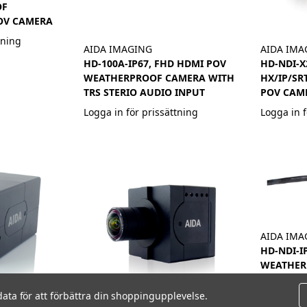
OF
POV CAMERA
tning
AIDA IMAGING
AIDA IMA
HD-100A-IP67, FHD HDMI POV
HD-NDI-X2
WEATHERPROOF CAMERA WITH
HX/IP/SR
TRS STERIO AUDIO INPUT
POV CAM
Logga in för prissättning
Logga in f
AIDA IMA
HD-NDI-IP
WEATHER
Logga in f
data för att förbättra din shoppingupplevelse.