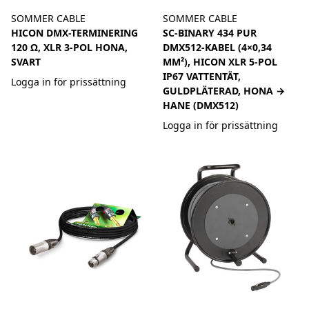
SOMMER CABLE
SOMMER CABLE
HICON DMX-TERMINERING
SC-BINARY 434 PUR
120 Ω, XLR 3-POL HONA,
DMX512-KABEL (4×0,34
SVART
MM²), HICON XLR 5-POL
IP67 VATTENTÄT,
Logga in för prissättning
GULDPLÄTERAD, HONA →
HANE (DMX512)
Logga in för prissättning