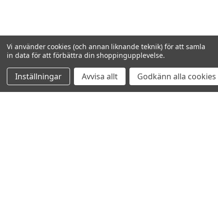
Vi använder cookies (och annan liknande teknik) för att samla
in data för att förbättra din shoppingupplevelse.
Inställningar
Avvisa allt
Godkänn alla cookies
VISAR
22
AV
22
NAVIGERA