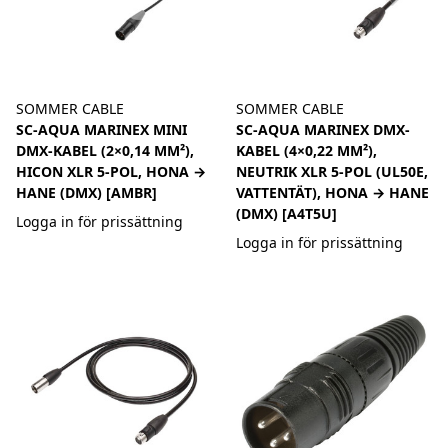
SOMMER CABLE
SOMMER CABLE
SC-AQUA MARINEX MINI
SC-AQUA MARINEX DMX-
DMX-KABEL (2×0,14 MM²),
KABEL (4×0,22 MM²),
HICON XLR 5-POL, HONA →
NEUTRIK XLR 5-POL (UL50E,
HANE (DMX) [AMBR]
VATTENTÄT), HONA → HANE
(DMX) [A4T5U]
Logga in för prissättning
Logga in för prissättning