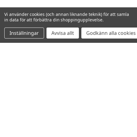
Vi använder cookies (och annan liknande teknik) för att samla
in data för att förbättra din shoppingupplevelse.
Inställningar
Avvisa allt
Godkänn alla cookies
VISAR
21
AV
21
NAVIGERA
OM OSS
KUNDANSÖKAN
NYHETER