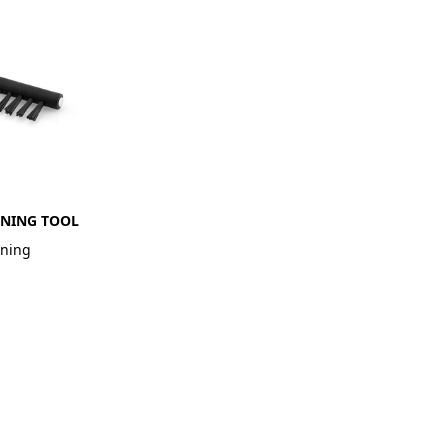
ANING TOOL
tning