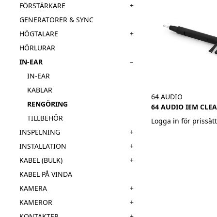
+
FÖRSTÄRKARE
GENERATORER & SYNC
+
HÖGTALARE
HÖRLURAR
−
IN-EAR
IN-EAR
KABLAR
64 AUDIO
RENGÖRING
64 AUDIO IEM CLE
TILLBEHÖR
Logga in för prissät
+
INSPELNING
+
INSTALLATION
+
KABEL (BULK)
KABEL PÅ VINDA
+
KAMERA
+
KAMEROR
+
KONTAKTER