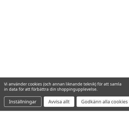
Vi använder cookies (och annan liknande teknik) för att samla
in data för att förbättra din shoppingupplevelse.
Inställningar
Avvisa allt
Godkänn alla cookies
VISAR
3
AV
3