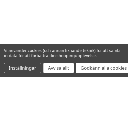
Vi använder cookies (och annan liknande teknik) för att samla
in data för att förbättra din shoppingupplevelse.
Inställningar
Avvisa allt
Godkänn alla cookies
VISAR
16
AV
21