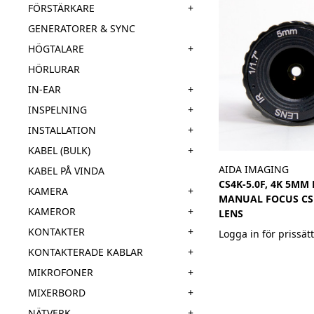
+
FÖRSTÄRKARE
GENERATORER & SYNC
+
HÖGTALARE
HÖRLURAR
+
IN-EAR
+
INSPELNING
+
INSTALLATION
+
KABEL (BULK)
AIDA IMAGING
KABEL PÅ VINDA
CS4K-5.0F, 4K 5MM
+
KAMERA
MANUAL FOCUS C
+
KAMEROR
LENS
+
KONTAKTER
Logga in för prissät
+
KONTAKTERADE KABLAR
+
MIKROFONER
+
MIXERBORD
+
NÄTVERK