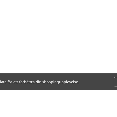
data för att förbättra din shoppingupplevelse.
VISAR
2
AV
2